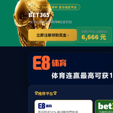
首页
学院概况
党群建设
古天
人才培养
专业设置
2022-
古天乐太阳集团城介绍
2021-
古天乐太阳集团城是什么
2021-