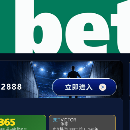
中国·太阳集团城(古天乐)股份有限公司|官方网站
人才培养
学生工作
自学考试
乐太阳集团城介绍
03-03
古天乐太阳集团城组织教职工集中学习《职业学
10-27
古天乐太阳集团城教研活动管理办法
10-27
古天乐太阳集团城入口古天乐太阳集团城教学质