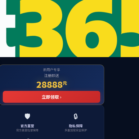
产教融合
校友风采
当前位置:
首页
>>
人才培养
>>
古天乐太阳集团城介绍
校学生实习管理规定》
量保证与诊改方案